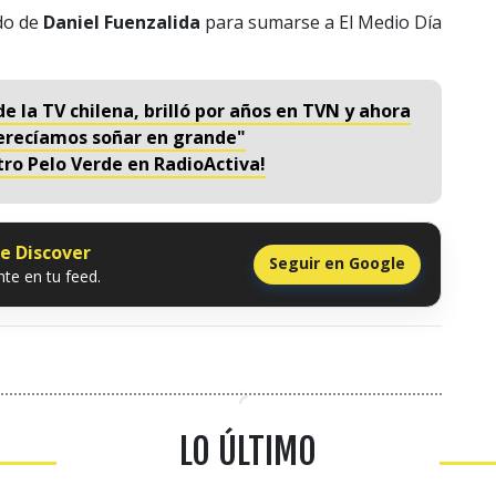
ado de
Daniel Fuenzalida
para sumarse a El Medio Día
de la TV chilena, brilló por años en TVN y ahora
erecíamos soñar en grande"
tro Pelo Verde en RadioActiva!
le Discover
Seguir en Google
te en tu feed.
LO ÚLTIMO