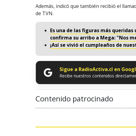
Además, indicó que también recibió el llam
de TVN.
Es una de las figuras más queridas 
confirma su arribo a Mega: "Nos m
¡Así se vivió el cumpleaños de nues
Sigue a RadioActiva.cl en Goog
Recibe nuestros contenidos directamen
Contenido patrocinado