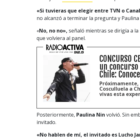
«
Si tuvieras que elegir entre TVN o Cana
no alcanzó a terminar la pregunta y Paulina
«
No, no no»,
señaló mientras se dirigía a la
que volviera al panel.
CONCURSO CER
un concurso 
Chile: Conoc
Próximamente, s
Cosculluela a Ch
vivas esta exper
Posteriormente,
Paulina Nin
volvió. Sin emb
invitado.
«No hablen de mí, el invitado es Lucho Ja