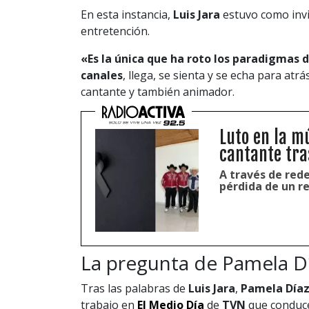
En esta instancia,
Luis Jara
estuvo como invit
entretención.
«Es la única que ha roto los paradigmas de
canales
, llega, se sienta y se echa para atrá
cantante y también animador.
Luto en la m
cantante tra
A través de rede
pérdida de un r
La pregunta de Pamela Dí
Tras las palabras de
Luis Jara
,
Pamela Día
trabajo en
El Medio Día
de
TVN
que conduc