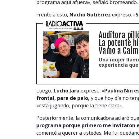
programa aquí afuera», señaló bromeando.
Frente a esto,
Nacho Gutiérrez
expresó: «
S
Auditora pill
La potente h
Vamo a Calm
Una mujer llamó
experiencia que 
Luego,
Lucho Jara
expresó: «
Paulina Nin es
frontal, para de palo,
y que hoy día no ten
«está jugando, porque la tiene clara».
Posteriormente, la comunicadora aclaró qu
programa porque primero me invitaron e
comencé a querer a ustedes. Me fui quedand