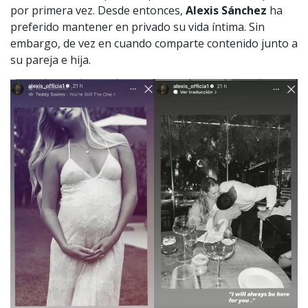
por primera vez. Desde entonces,
Alexis Sánchez
ha
preferido mantener en privado su vida íntima. Sin
embargo, de vez en cuando comparte contenido junto a
su pareja e hija.
1997 — 2026
© PRISA MEDIA CORP SPA.
Producción musical Cadena Ser, España 2026.
CONTACTO COMERCIAL
Aviso legal
Política de privacidad
|
Política de Cookies