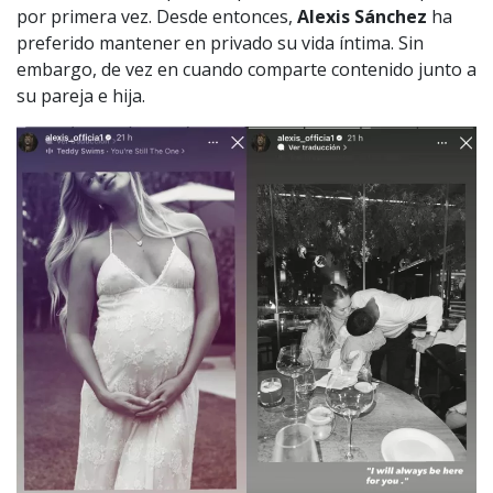
por primera vez. Desde entonces,
Alexis Sánchez
ha
preferido mantener en privado su vida íntima. Sin
embargo, de vez en cuando comparte contenido junto a
su pareja e hija.
1997 — 2026
© PRISA MEDIA CORP SPA.
Producción musical Cadena Ser, España 2026.
CONTACTO COMERCIAL
Aviso legal
Política de privacidad
|
Política de Cookies