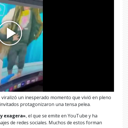
e viralizó un inesperado momento que vivió en pleno
 invitados protagonizaron una tensa pelea.
y exagera»
, el que se emite en YouTube y ha
najes de redes sociales. Muchos de estos forman