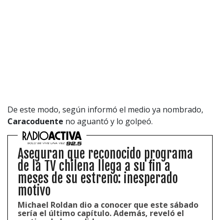
1997 — 2026
© PRISA MEDIA CORP SPA.
Producción musical Cadena Ser, España 2026.
CONTACTO COMERCIAL
De este modo, según informó el medio ya nombrado,
Caracoduente
no aguantó y lo golpeó.
Aviso legal
Política de privacidad
|
Política de Cookies
Configuración de Cookies
Valores Pautas publicitarias Presidenciales 2025
Aseguran que reconocido programa
de la TV chilena llega a su fin a
meses de su estreno: inesperado
motivo
Michael Roldan dio a conocer que este sábado
sería el último capítulo. Además, reveló el