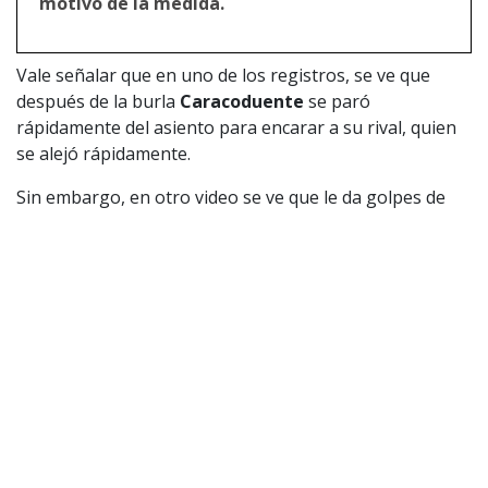
motivo de la medida.
Vale señalar que en uno de los registros, se ve que
después de la burla
Caracoduente
se paró
rápidamente del asiento para encarar a su rival, quien
se alejó rápidamente.
Sin embargo, en otro video se ve que le da golpes de
puño, lo bota al suelo y lo patea. Incluso, la conductora
del espacio
también se cayó en su intento por
separarlos.