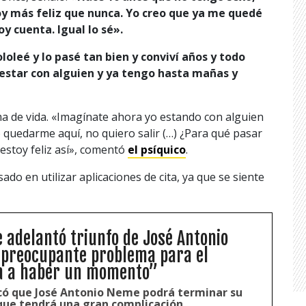
oy más feliz que nunca. Yo creo que ya me quedé
oy cuenta. Igual lo sé».
loleé y lo pasé tan bien y conviví años y todo
estar con alguien y ya tengo hasta mañas y
a de vida. «Imagínate ahora yo estando con alguien
o quedarme aquí, no quiero salir (…) ¿Para qué pasar
estoy feliz así», comentó
el psíquico
.
do en utilizar aplicaciones de cita, ya que se siente
e adelantó triunfo de José Antonio
 preocupante problema para el
Va a haber un momento”
dicó que José Antonio Neme podrá terminar su
ue tendrá una gran complicación.