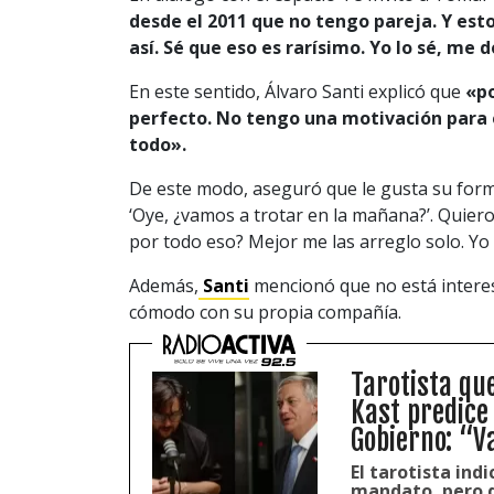
desde el 2011 que no tengo pareja. Y est
así. Sé que eso es rarísimo. Yo lo sé, me d
En este sentido, Álvaro Santi explicó que
«po
perfecto. No tengo una motivación para 
todo».
De este modo, aseguró que le gusta su form
‘Oye, ¿vamos a trotar en la mañana?’. Quier
por todo eso? Mejor me las arreglo solo. Yo 
Además,
Santi
mencionó que no está interesa
cómodo con su propia compañía.
Tarotista qu
Kast predice
Gobierno: “
El tarotista in
mandato, pero q