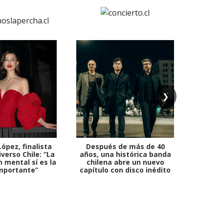
❯
ópez, finalista
Después de más de 40
Ante 
verso Chile: “La
años, una histórica banda
petr
 mental sí es la
chilena abre un nuevo
mportante”
capítulo con disco inédito
comb