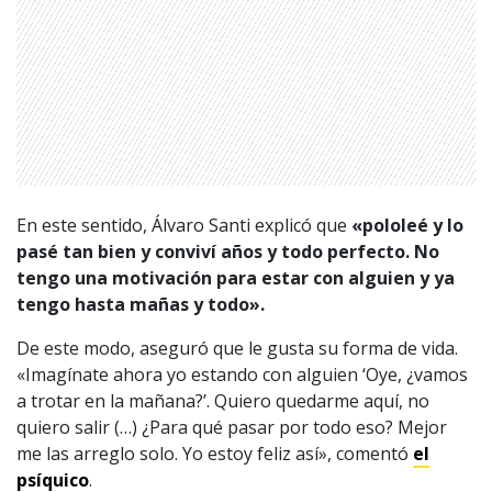
En este sentido, Álvaro Santi explicó que
«pololeé y lo
1997 — 2026
© PRISA MEDIA CORP SPA.
pasé tan bien y conviví años y todo perfecto. No
Producción musical Cadena Ser, España 2026.
tengo una motivación para estar con alguien y ya
CONTACTO COMERCIAL
tengo hasta mañas y todo».
Aviso legal
Política de privacidad
|
Política de Cookies
De este modo, aseguró que le gusta su forma de vida.
Configuración de Cookies
«Imagínate ahora yo estando con alguien ‘Oye, ¿vamos
Valores Pautas publicitarias Presidenciales 2025
a trotar en la mañana?’. Quiero quedarme aquí, no
quiero salir (…) ¿Para qué pasar por todo eso? Mejor
me las arreglo solo. Yo estoy feliz así», comentó
el
psíquico
.