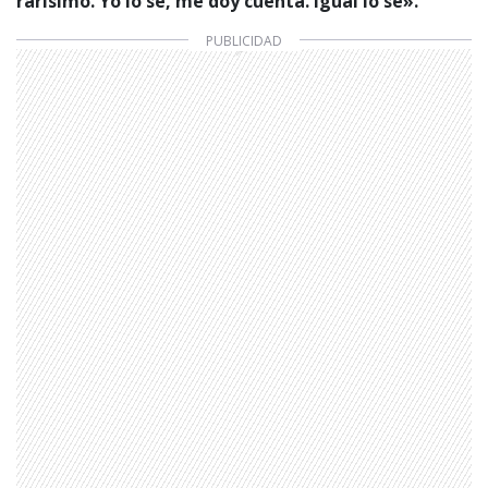
rarísimo. Yo lo sé, me doy cuenta. Igual lo sé».