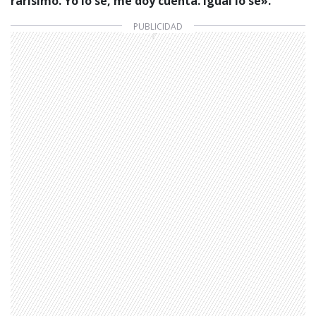
rarísimo. Yo lo sé, me doy cuenta. Igual lo sé».