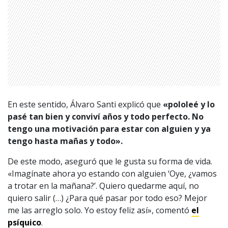
En este sentido, Álvaro Santi explicó que
«pololeé y lo
1997 — 2026
© PRISA MEDIA CORP SPA.
pasé tan bien y conviví años y todo perfecto. No
Producción musical Cadena Ser, España 2026.
tengo una motivación para estar con alguien y ya
CONTACTO COMERCIAL
tengo hasta mañas y todo».
Aviso legal
Política de privacidad
|
Política de Cookies
De este modo, aseguró que le gusta su forma de vida.
Configuración de Cookies
«Imagínate ahora yo estando con alguien ‘Oye, ¿vamos
Valores Pautas publicitarias Presidenciales 2025
a trotar en la mañana?’. Quiero quedarme aquí, no
quiero salir (…) ¿Para qué pasar por todo eso? Mejor
me las arreglo solo. Yo estoy feliz así», comentó
el
psíquico
.