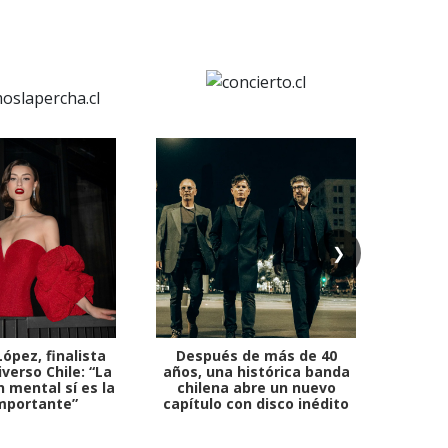
❯
ópez, finalista
Después de más de 40
Ante 
verso Chile: “La
años, una histórica banda
petr
 mental sí es la
chilena abre un nuevo
mportante”
capítulo con disco inédito
comb