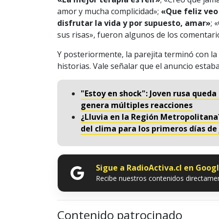
amor y mucha complicidad»;
«Que feliz veo 
disfrutar la vida y por supuesto, amar»
; 
sus risas», fueron algunos de los comentar
Y posteriormente, la parejita terminó con la 
historias. Vale señalar que el anuncio estab
"Estoy en shock": Joven rusa queda
genera múltiples reacciones
¿Lluvia en la Región Metropolitan
del clima para los primeros días de
Sigue a RadioActiva.cl en Goog
Recibe nuestros contenidos directamen
Contenido patrocinado