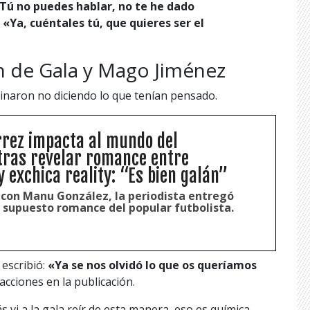
Tú no puedes hablar, no te he dado
:
«Ya, cuéntales tú, que quieres ser el
n de Gala y Mago Jiménez
inaron no diciendo lo que tenían pensado.
érrez impacta al mundo del
tras revelar romance entre
y exchica reality: “Es bien galán”
 con Manu González, la periodista entregó
e supuesto romance del popular futbolista.
, escribió:
«Ya se nos olvidó lo que os queríamos
acciones en la publicación.
s vi a la gala reír de esta manera, eso es química,