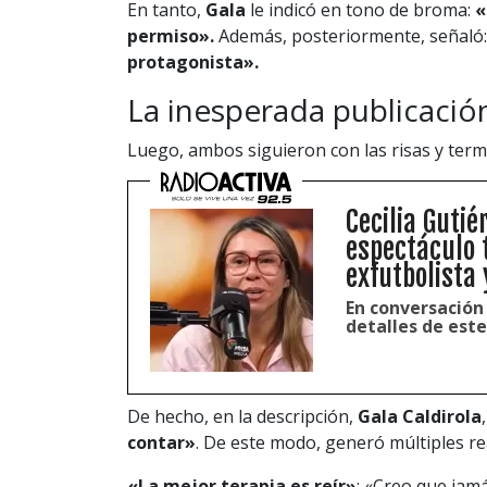
En tanto,
Gala
le indicó en tono de broma:
«
permiso».
Además, posteriormente, señaló
protagonista».
La inesperada publicació
Luego, ambos siguieron con las risas y term
Cecilia Guti
espectáculo 
exfutbolista 
En conversación
detalles de est
De hecho, en la descripción,
Gala Caldirola
contar»
. De este modo, generó múltiples re
«La mejor terapia es reír»
; «Creo que jamá