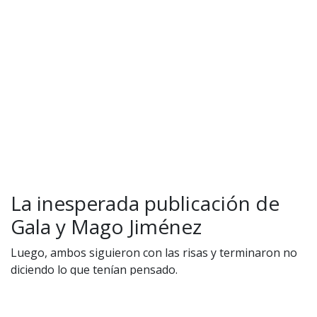
Política de privacidad
|
Política de Cookies
Configuración de Cookies
Valores Pautas publicitarias Presidenciales 2025
La inesperada publicación de
Gala y Mago Jiménez
Luego, ambos siguieron con las risas y terminaron no
diciendo lo que tenían pensado.
Cecilia Gutiérrez impacta al mundo