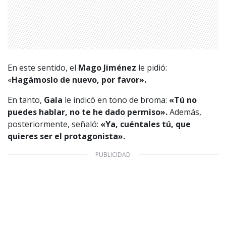
En este sentido, el
Mago Jiménez
le pidió:
«
Hagámoslo de nuevo, por favor».
En tanto,
Gala
le indicó en tono de broma:
«Tú no
puedes hablar, no te he dado permiso».
Además,
posteriormente, señaló:
«Ya, cuéntales tú, que
quieres ser el protagonista».
1997 — 2026
© PRISA MEDIA CORP SPA.
Producción musical Cadena Ser, España 2026.
CONTACTO COMERCIAL
Aviso legal