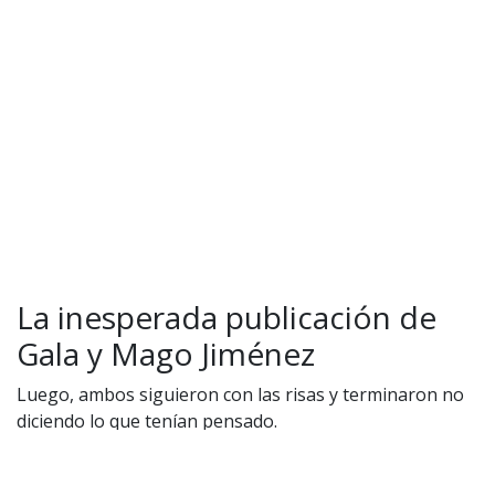
Política de privacidad
|
Política de Cookies
Configuración de Cookies
Valores Pautas publicitarias Presidenciales 2025
La inesperada publicación de
Gala y Mago Jiménez
Luego, ambos siguieron con las risas y terminaron no
diciendo lo que tenían pensado.
Cecilia Gutiérrez impacta al mundo