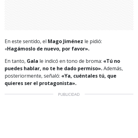
En este sentido, el
Mago Jiménez
le pidió:
«
Hagámoslo de nuevo, por favor».
En tanto,
Gala
le indicó en tono de broma:
«Tú no
puedes hablar, no te he dado permiso».
Además,
posteriormente, señaló:
«Ya, cuéntales tú, que
quieres ser el protagonista».
1997 — 2026
© PRISA MEDIA CORP SPA.
Producción musical Cadena Ser, España 2026.
CONTACTO COMERCIAL
Aviso legal