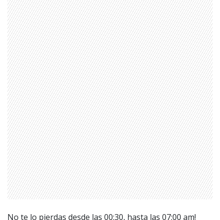
1997 — 2026
© PRISA MEDIA CORP SPA.
Producción musical Cadena Ser, España 2026.
CONTACTO COMERCIAL
Aviso legal
Política de privacidad
|
Política de Cookies
Configuración de Cookies
Valores Pautas publicitarias Presidenciales 2025
No te lo pierdas desde las 00:30, hasta las 07:00 am!