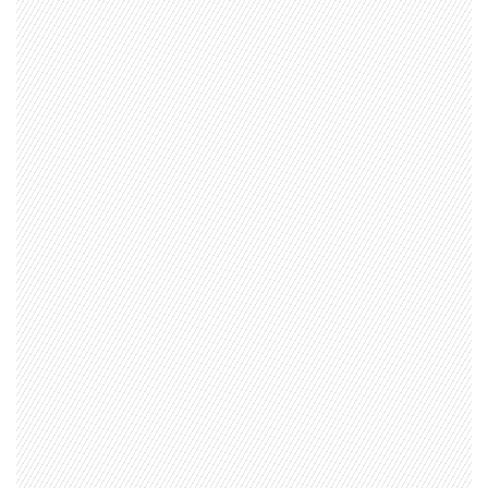
1997 — 2026
© PRISA MEDIA CORP SPA.
Producción musical Cadena Ser, España 2026.
CONTACTO COMERCIAL
Aviso legal
Política de privacidad
|
Política de Cookies
Configuración de Cookies
Valores Pautas publicitarias Presidenciales 2025