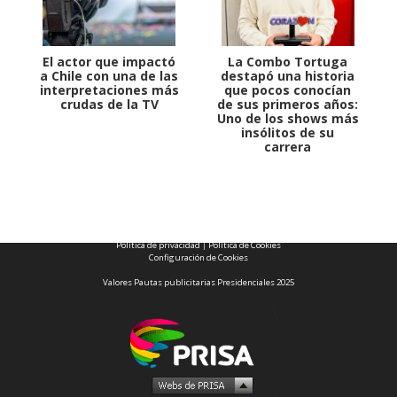
El actor que impactó
La Combo Tortuga
a Chile con una de las
destapó una historia
interpretaciones más
que pocos conocían
crudas de la TV
de sus primeros años:
Uno de los shows más
insólitos de su
carrera
1997 — 2026
© PRISA MEDIA CORP SPA.
Producción musical Cadena Ser, España 2026.
CONTACTO COMERCIAL
Aviso legal
Política de privacidad
|
Política de Cookies
Configuración de Cookies
Valores Pautas publicitarias Presidenciales 2025