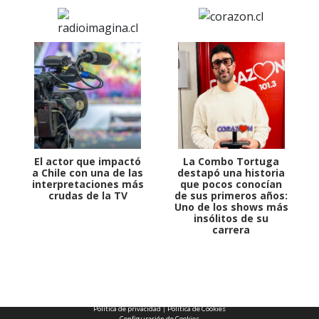
El actor que impactó
La Combo Tortuga
a Chile con una de las
destapó una historia
interpretaciones más
que pocos conocían
crudas de la TV
de sus primeros años:
Uno de los shows más
insólitos de su
carrera
1997 — 2026
© PRISA MEDIA CORP SPA.
Producción musical Cadena Ser, España 2026.
CONTACTO COMERCIAL
Aviso legal
Política de privacidad
|
Política de Cookies
Configuración de Cookies