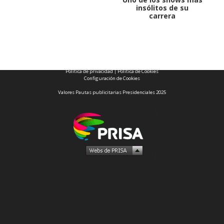
insólitos de su
carrera
1997 — 2026
© PRISA MEDIA CORP SPA.
Producción musical Cadena Ser, España 2026.
CONTACTO COMERCIAL
Aviso legal
Política de privacidad
|
Política de Cookies
Configuración de Cookies
Valores Pautas publicitarias Presidenciales 2025