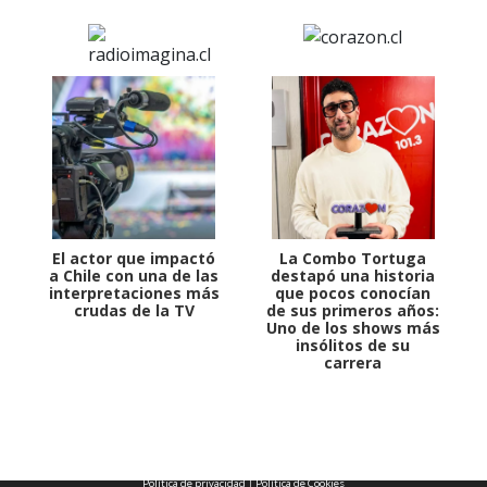
El actor que impactó
La Combo Tortuga
a Chile con una de las
destapó una historia
interpretaciones más
que pocos conocían
crudas de la TV
de sus primeros años:
Uno de los shows más
insólitos de su
carrera
1997 — 2026
© PRISA MEDIA CORP SPA.
Producción musical Cadena Ser, España 2026.
CONTACTO COMERCIAL
Aviso legal
Política de privacidad
|
Política de Cookies