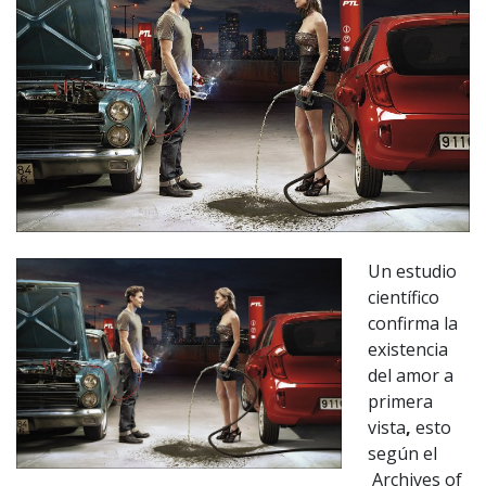
Un estudio
científico
confirma la
existencia
del amor a
primera
vista
,
esto
según el
Archives of