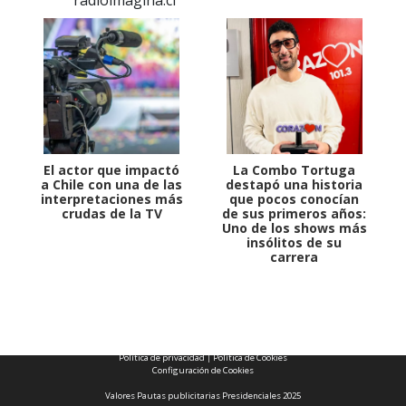
El actor que impactó
La Combo Tortuga
a Chile con una de las
destapó una historia
interpretaciones más
que pocos conocían
crudas de la TV
de sus primeros años:
Uno de los shows más
insólitos de su
carrera
1997 — 2026
© PRISA MEDIA CORP SPA.
Producción musical Cadena Ser, España 2026.
CONTACTO COMERCIAL
Aviso legal
Política de privacidad
|
Política de Cookies
Configuración de Cookies
Valores Pautas publicitarias Presidenciales 2025