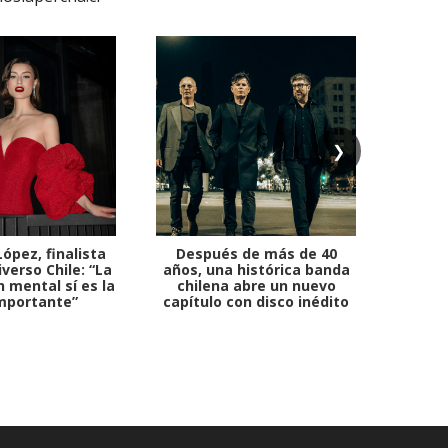
❯
ópez, finalista
Después de más de 40
Ante 
verso Chile: “La
años, una histórica banda
petr
 mental sí es la
chilena abre un nuevo
mportante”
capítulo con disco inédito
comb