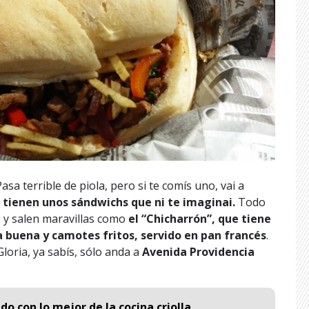
Pasa terrible de piola, pero si te comís uno, vai a
” tienen unos sándwichs que ni te imaginai.
Todo
 y salen maravillas como
el “Chicharrón”, que tiene
ba buena y camotes fritos, servido en pan francés
.
Gloria, ya sabís, sólo anda a
Avenida Providencia
do con lo mejor de la cocina criolla