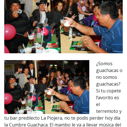
¿Somos
guachacas o
no somos
guachacas?
Si tu copete
favorito es
el
terremoto y
tu bar predilecto La Piojera, no te podis perder hoy día
la Cumbre Guachaca. El mambo le va a llevar música del