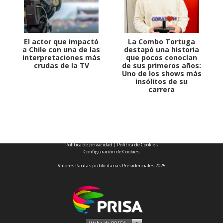
El actor que impactó
La Combo Tortuga
a Chile con una de las
destapó una historia
interpretaciones más
que pocos conocían
crudas de la TV
de sus primeros años:
Uno de los shows más
insólitos de su
carrera
1997 — 2026
© PRISA MEDIA CORP SPA.
Producción musical Cadena Ser, España 2026.
CONTACTO COMERCIAL
Aviso legal
Política de privacidad
|
Política de Cookies
Configuración de Cookies
Valores Pautas publicitarias Presidenciales 2025