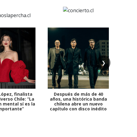
❯
ópez, finalista
Después de más de 40
Ante 
verso Chile: “La
años, una histórica banda
petr
 mental sí es la
chilena abre un nuevo
mportante”
capítulo con disco inédito
comb