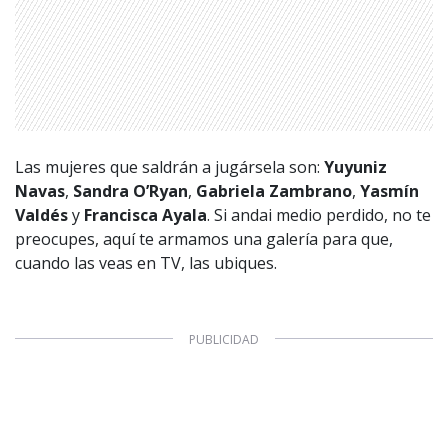
1997 — 2026
© PRISA MEDIA CORP SPA.
Producción musical Cadena Ser, España 2026.
Las mujeres que saldrán a jugársela son:
Yuyuniz
CONTACTO COMERCIAL
Navas
,
Sandra O’Ryan
,
Gabriela Zambrano
,
Yasmín
Aviso legal
Valdés
y
Francisca Ayala
. Si andai medio perdido, no te
Política de privacidad
|
Política de Cookies
preocupes, aquí te armamos una galería para que,
Configuración de Cookies
cuando las veas en TV, las ubiques.
Valores Pautas publicitarias Presidenciales 2025