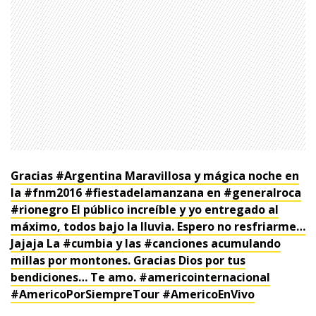
1997 — 2026
© PRISA MEDIA CORP SPA.
Producción musical Cadena Ser, España 2026.
CONTACTO COMERCIAL
Aviso legal
Política de privacidad
|
Política de Cookies
Configuración de Cookies
Valores Pautas publicitarias Presidenciales 2025
Gracias #Argentina Maravillosa y mágica noche en
la #fnm2016 #fiestadelamanzana en #generalroca
#rionegro El público increíble y yo entregado al
máximo, todos bajo la lluvia. Espero no resfriarme…
Jajaja La #cumbia y las #canciones acumulando
millas por montones. Gracias Dios por tus
bendiciones… Te amo. #americointernacional
#AmericoPorSiempreTour #AmericoEnVivo