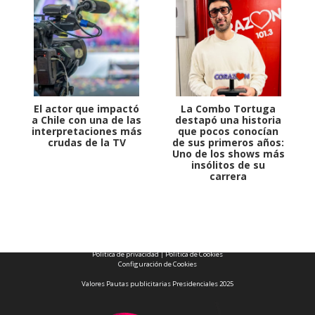
El actor que impactó
La Combo Tortuga
a Chile con una de las
destapó una historia
interpretaciones más
que pocos conocían
crudas de la TV
de sus primeros años:
Uno de los shows más
insólitos de su
carrera
1997 — 2026
© PRISA MEDIA CORP SPA.
Producción musical Cadena Ser, España 2026.
CONTACTO COMERCIAL
Aviso legal
Política de privacidad
|
Política de Cookies
Configuración de Cookies
Valores Pautas publicitarias Presidenciales 2025