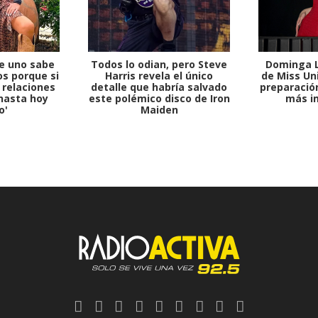
e uno sabe
Todos lo odian, pero Steve
Dominga L
s porque si
Harris revela el único
de Miss Uni
 relaciones
detalle que habría salvado
preparación
hasta hoy
este polémico disco de Iron
más i
o'
Maiden