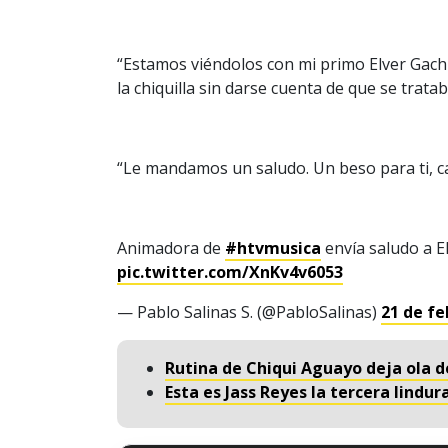
“Estamos viéndolos con mi primo Elver Gach
la chiquilla sin darse cuenta de que se trata
“Le mandamos un saludo. Un beso para ti, car
Animadora de
#htvmusica
envía saludo a E
pic.twitter.com/XnKv4v6053
— Pablo Salinas S. (@PabloSalinas)
21 de fe
Rutina de Chiqui Aguayo deja ola
Esta es Jass Reyes la tercera lindur