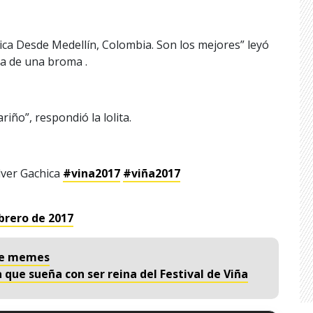
ica Desde Medellín, Colombia. Son los mejores” leyó
ba de una broma .
iño”, respondió la lolita.
lver Gachica
#vina2017
#viña2017
brero de 2017
 de memes
a que sueña con ser reina del Festival de Viña