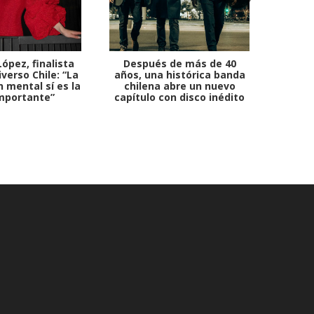
ópez, finalista
Después de más de 40
Ante 
verso Chile: “La
años, una histórica banda
petr
 mental sí es la
chilena abre un nuevo
mportante”
capítulo con disco inédito
comb