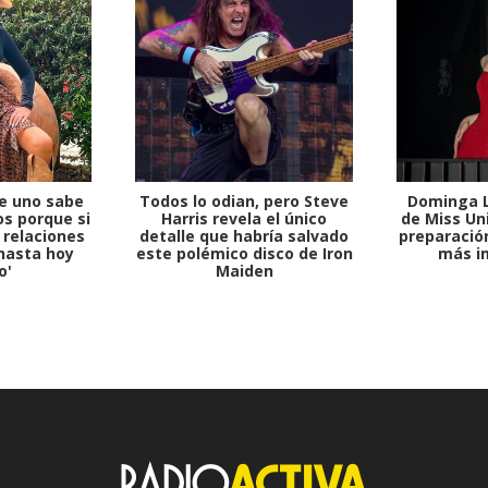
e uno sabe
Todos lo odian, pero Steve
Dominga L
s porque si
Harris revela el único
de Miss Uni
 relaciones
detalle que habría salvado
preparación
hasta hoy
este polémico disco de Iron
más i
o'
Maiden