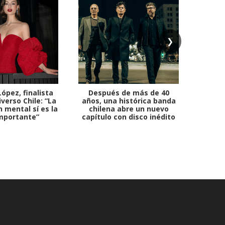
❯
ópez, finalista
Después de más de 40
Ante 
verso Chile: “La
años, una histórica banda
petr
 mental sí es la
chilena abre un nuevo
mportante”
capítulo con disco inédito
comb