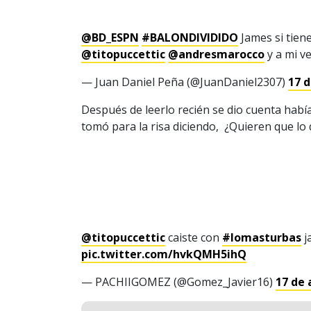
@BD_ESPN
#BALONDIVIDIDO
James si tiene
@titopuccettic
@andresmarocco
y a mi v
— Juan Daniel Peña (@JuanDaniel2307)
17 d
Después de leerlo recién se dio cuenta había
tomó para la risa diciendo, ¿Quieren que lo d
@titopuccettic
caiste con
#lomasturbas
j
pic.twitter.com/hvkQMH5ihQ
— PACHIIGOMEZ (@Gomez_Javier16)
17 de 