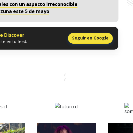
ales con un aspecto irreconocible
Ozuna este 5 de mayo
le Discover
Seguir en Google
te en tu feed.