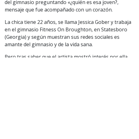
del gimnasio preguntando «¿quién es esa joven?,
mensaje que fue acompañado con un corazón.
La chica tiene 22 años, se llama Jessica Gober y trabaja
en el gimnasio Fitness On Broughton, en Statesboro
(Georgia) y según muestran sus redes sociales es
amante del gimnasio y de la vida sana.
Pero tras saber que el artista mostró interés por ella ,
se mostró bastante sorprendida y escribió «¿en
realidad pasó esto?». Y luego lo rechazó públicamente
ya que ella está comprometida.