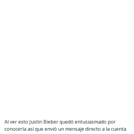
1997 — 2026
© PRISA MEDIA CORP SPA.
Producción musical Cadena Ser, España 2026.
CONTACTO COMERCIAL
Aviso legal
Política de privacidad
|
Política de Cookies
Configuración de Cookies
Valores Pautas publicitarias Presidenciales 2025
Al ver esto Justin Bieber quedó entusiasmado por
conocerla así que envió un mensaje directo a la cuenta