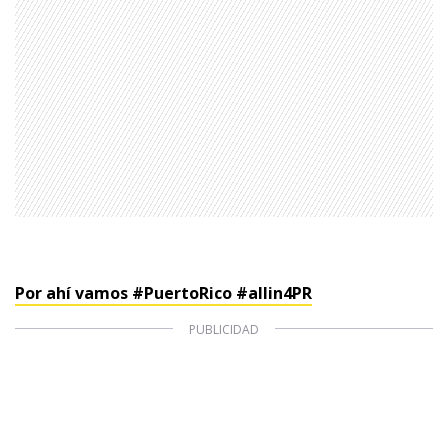
1997 — 2026
© PRISA MEDIA CORP SPA.
Producción musical Cadena Ser, España 2026.
CONTACTO COMERCIAL
Aviso legal
Política de privacidad
|
Política de Cookies
Configuración de Cookies
Valores Pautas publicitarias Presidenciales 2025
Por ahí vamos #PuertoRico #allin4PR