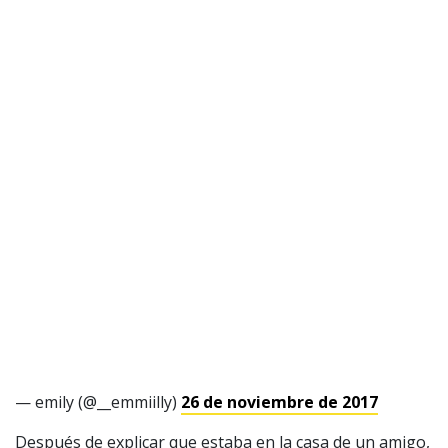
1997 — 2026
© PRISA MEDIA CORP SPA.
Producción musical Cadena Ser, España 2026.
CONTACTO COMERCIAL
Aviso legal
Política de privacidad
|
Política de Cookies
Configuración de Cookies
Valores Pautas publicitarias Presidenciales 2025
— emily (@__emmiilly)
26 de noviembre de 2017
Después de explicar que estaba en la casa de un amigo,