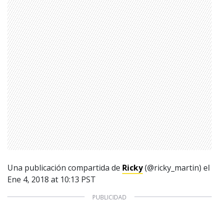
© PRISA MEDIA CORP SPA.
Producción musical Cadena Ser, España 2026.
CONTACTO COMERCIAL
Aviso legal
Política de privacidad
|
Política de Cookies
Configuración de Cookies
Valores Pautas publicitarias Presidenciales 2025
Una publicación compartida de
Ricky
(@ricky_martin) el
Ene 4, 2018 at 10:13 PST