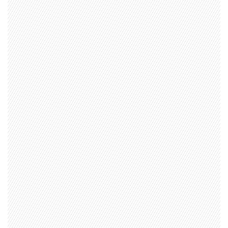
1997 — 2026
© PRISA MEDIA CORP SPA.
Producción musical Cadena Ser, España 2026.
CONTACTO COMERCIAL
Aviso legal
Política de privacidad
|
Política de Cookies
Configuración de Cookies
Valores Pautas publicitarias Presidenciales 2025