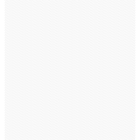
1997 — 2026
© PRISA MEDIA CORP SPA.
Producción musical Cadena Ser, España 2026.
CONTACTO COMERCIAL
Aviso legal
Política de privacidad
|
Política de Cookies
Configuración de Cookies
Valores Pautas publicitarias Presidenciales 2025