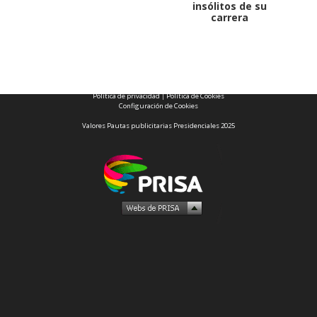
insólitos de su
carrera
1997 — 2026
© PRISA MEDIA CORP SPA.
Producción musical Cadena Ser, España 2026.
CONTACTO COMERCIAL
Aviso legal
Política de privacidad
|
Política de Cookies
Configuración de Cookies
Valores Pautas publicitarias Presidenciales 2025