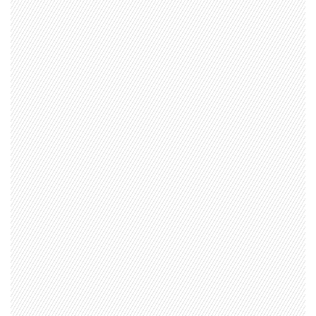
1997 — 2026
© PRISA MEDIA CORP SPA.
Producción musical Cadena Ser, España 2026.
CONTACTO COMERCIAL
Aviso legal
Política de privacidad
|
Política de Cookies
Configuración de Cookies
Valores Pautas publicitarias Presidenciales 2025