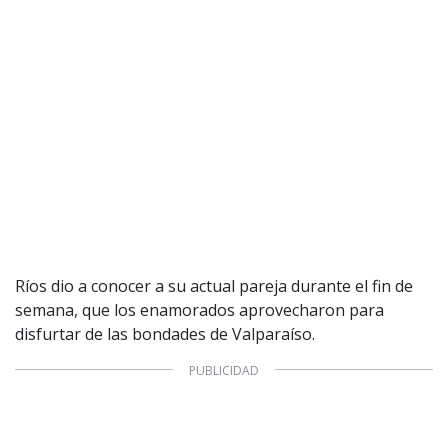
1997 — 2026
© PRISA MEDIA CORP SPA.
Producción musical Cadena Ser, España 2026.
CONTACTO COMERCIAL
Aviso legal
Política de privacidad
|
Política de Cookies
Configuración de Cookies
Valores Pautas publicitarias Presidenciales 2025
Ríos dio a conocer a su actual pareja durante el fin de
semana, que los enamorados aprovecharon para
disfurtar de las bondades de Valparaíso.