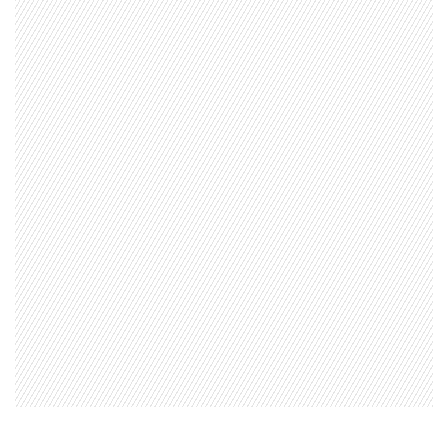
1997 — 2026
© PRISA MEDIA CORP SPA.
Producción musical Cadena Ser, España 2026.
CONTACTO COMERCIAL
Aviso legal
Política de privacidad
|
Política de Cookies
Configuración de Cookies
Valores Pautas publicitarias Presidenciales 2025