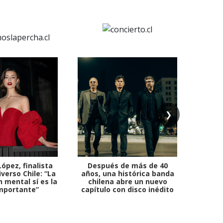
❯
ópez, finalista
Después de más de 40
Ante 
verso Chile: “La
años, una histórica banda
petr
 mental sí es la
chilena abre un nuevo
mportante”
capítulo con disco inédito
comb