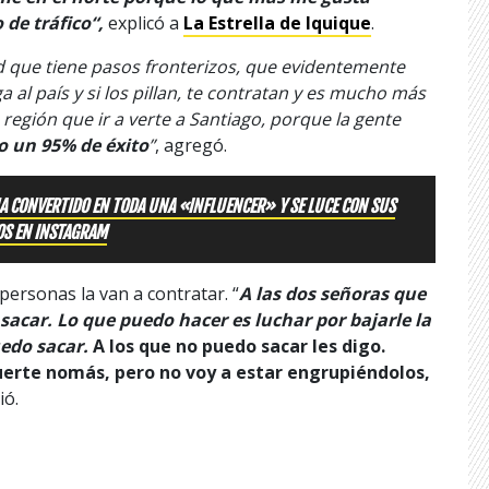
 de tráfico“,
explicó a
La Estrella de Iquique
.
ad que tiene pasos fronterizos, que evidentemente
al país y si los pillan, te contratan y es mucho más
 región que ir a verte a Santiago, porque la gente
o un 95% de éxito
”
, agregó.
HA CONVERTIDO EN TODA UNA «INFLUENCER» Y SE LUCE CON SUS
OS EN INSTAGRAM
 personas la van a contratar. “
A las dos señoras que
 a sacar. Lo que puedo hacer es luchar por bajarle la
uedo sacar.
A los que no puedo sacar les digo.
suerte nomás, pero no voy a estar engrupiéndolos,
ió.