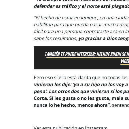
defender es tráfico y el norte está plagado
“El hecho de estar en Iquique, en una ciud
habilitan para que pueda pasar mucha droga 
fácil para una persona contratarte acá en la
sabe los resultados,
yo gracias a Dios teng
T
AMBIÉN TE PUEDE INTERESAR: HELHUE SUKNI SE 
VIDE
Pero eso sí ella está clarita que no todas las
vinieron les dije: ‘yo a su hijo no los voy
pena’. Los otros dos que vinieron sí los p
Corta. Si les gusta o no les gusta, mala 
nunca lo he hecho, menos ahora”
, sentenc
Ver esta publicación en Instagram