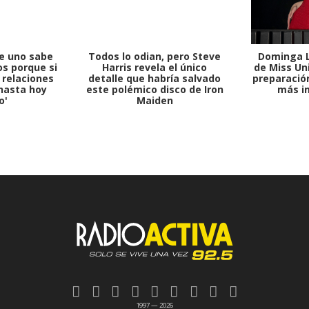
e uno sabe
Todos lo odian, pero Steve
Dominga L
s porque si
Harris revela el único
de Miss Uni
 relaciones
detalle que habría salvado
preparación
hasta hoy
este polémico disco de Iron
más i
o'
Maiden
1997 — 2026