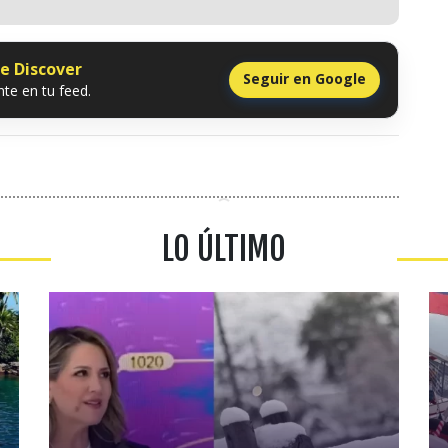
le Discover
Seguir en Google
te en tu feed.
LO ÚLTIMO