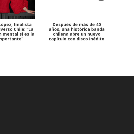
ópez, finalista
Después de más de 40
Ante 
verso Chile: “La
años, una histórica banda
petr
 mental sí es la
chilena abre un nuevo
mportante”
capítulo con disco inédito
comb