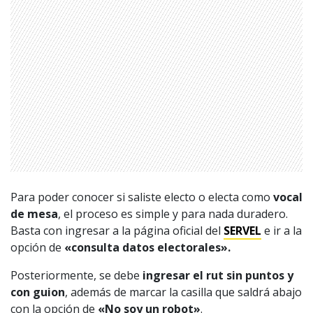
1997 — 2026
© PRISA MEDIA CORP SPA.
Producción musical Cadena Ser, España 2026.
Para poder conocer si saliste electo o electa como
vocal
CONTACTO COMERCIAL
de mesa
, el proceso es simple y para nada duradero.
Aviso legal
Basta con ingresar a la página oficial del
SERVEL
e ir a la
Política de privacidad
|
Política de Cookies
opción de
«consulta datos electorales».
Configuración de Cookies
Valores Pautas publicitarias Presidenciales 2025
Posteriormente, se debe
ingresar el rut sin puntos y
con guion
, además de marcar la casilla que saldrá abajo
con la opción de
«No soy un robot»
.