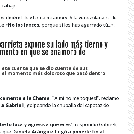
trabajo.
no
, diciéndole «Toma mi amor». A la venezolana no le
ue «
No los lances
, porque si los has agarrado tú…».
barrieta expone su lado más tierno y
omento en que se enamoró de
ieta cuenta que se dio cuenta de sus
n el momento más doloroso que pasó dentro
ísicamente a la Chama
. “¡A mí no me toques!”, reclamó
 a Gabriel
i, golpeando la chupalla del capataz de
e lo loca y agresiva que eres
”, respondió Gabrieli,
es que
Daniela Aránguiz llegó a ponerle fin al