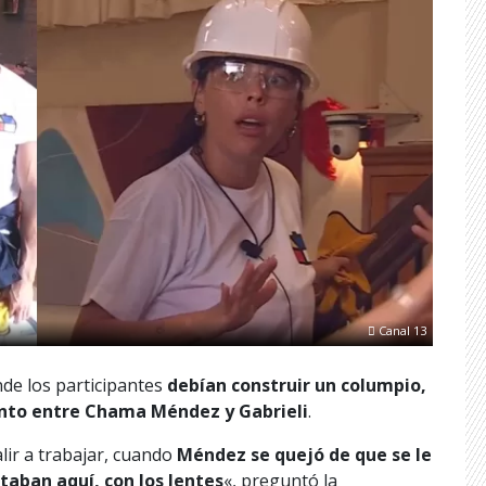
Canal 13
nde los participantes
debían construir un columpio,
nto entre Chama Méndez y Gabrieli
.
lir a trabajar, cuando
Méndez se quejó de que se le
taban aquí, con los lentes
«, preguntó la