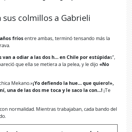
sus colmillos a Gabrieli
años fríos
entre ambas, terminó tensando más la
rava.
s van a odiar a las dos h… en Chile por estúpida
s”,
reció que ella se metiera a la pelea, y le dijo
«No
 chica Mekano.»
¡Yo defiendo la hue… que quiero!»,
mí, una de las dos me toca y le saco la con…!
¡Te
zó con normalidad. Mientras trabajaban, cada bando del
do.