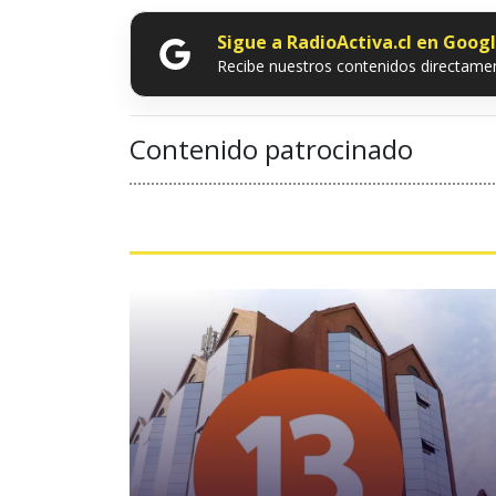
Sigue a RadioActiva.cl en Goog
Recibe nuestros contenidos directamen
Contenido patrocinado