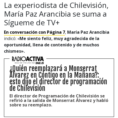
La experiodista de Chilevisión,
María Paz Arancibia se suma a
Sígueme de TV+
En conversación con Página 7
,
María Paz Arancibia
indicó: «
Me siento feliz, muy agradecida de la
oportunidad, llena de contenido y de muchos
chismes».
¿Quién reemplazará a Monserrat
Álvarez en Contigo en la Mañana?:
esto dijo el director de programación
1997 — 2026
de Chilevisión
© PRISA MEDIA CORP SPA.
Producción musical Cadena Ser, España 2026.
El director de Programación de Chilevisión se
refirió a la salida de Monserrat Álvarez y habló
CONTACTO COMERCIAL
sobre su reemplazo.
Aviso legal
Política de privacidad
|
Política de Cookies
Configuración de Cookies