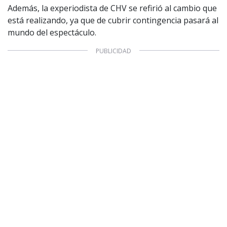
Además, la experiodista de CHV se refirió al cambio que
Valores Pautas publicitarias Presidenciales 2025
está realizando, ya que de cubrir contingencia pasará al
mundo del espectáculo.