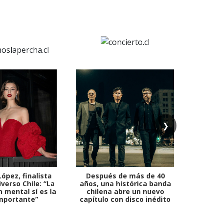
❯
ópez, finalista
Después de más de 40
Ante 
verso Chile: “La
años, una histórica banda
petr
 mental sí es la
chilena abre un nuevo
mportante”
capítulo con disco inédito
comb