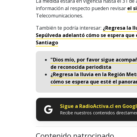
La medida estará en vigencia hasta el 31 de
información al respecto pueden revisar
el s
Telecomunicaciones.
También te podría interesar:
¿Regresa la l
Sepúlveda adelantó cómo se espera que 
Santiago
"Dios mío, por favor sigue acompa
de reconocida periodista
¿Regresa la lluvia en la Región Me
cómo se espera que esté el panora
Sigue a RadioActiva.cl en Goog
Recibe nuestros contenidos directamen
Contenido patrocinado