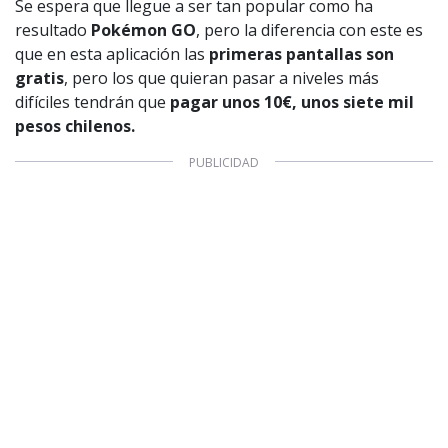
Se espera que llegue a ser tan popular como ha
Producción musical Cadena Ser, España 2026.
resultado
Pokémon GO
, pero la diferencia con este es
CONTACTO COMERCIAL
que en esta aplicación las
primeras pantallas son
Aviso legal
gratis
, pero los que quieran pasar a niveles más
Política de privacidad
|
Política de Cookies
difíciles tendrán que
pagar unos 10€, unos siete mil
Configuración de Cookies
pesos chilenos.
Valores Pautas publicitarias Presidenciales 2025