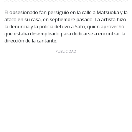
Política de privacidad
|
Política de Cookies
Configuración de Cookies
El obsesionado fan persiguió en la calle a Matsuoka y la
Valores Pautas publicitarias Presidenciales 2025
atacó en su casa, en septiembre pasado. La artista hizo
la denuncia y la policía detuvo a Sato, quien aprovechó
que estaba desempleado para dedicarse a encontrar la
dirección de la cantante.