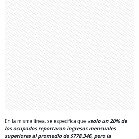
1997 — 2026
© PRISA MEDIA CORP SPA.
Producción musical Cadena Ser, España 2026.
CONTACTO COMERCIAL
Aviso legal
En la misma línea, se especifica que
«solo un 20% de
Política de privacidad
|
Política de Cookies
Configuración de Cookies
los ocupados reportaron ingresos mensuales
Valores Pautas publicitarias Presidenciales 2025
superiores al promedio de $778.346, pero la