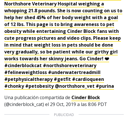
Northshore Veterinary Hospital weighing a
whopping 21.8 pounds. She is now counting on us to
help her shed 45% of her body weight with a goal
of 12 lbs. This page is to bring awareness to pet
obesity while entertaining Cinder Block fans with
cute progress pictures and video clips. Please keep
in mind that weight loss in pets should be done
very gradually, so be patient while our girthy girl
works towards her skinny jeans. Go Cinder! ❤️
#cinderblockcat #northshoreveterinary
1997 — 2026
© PRISA MEDIA CORP SPA.
#felineweightloss #underwatertreadmill
Producción musical Cadena Ser, España 2026.
#petphysicaltherapy #getfit #cardioqueen
CONTACTO COMERCIAL
#chonky #petobesity @northshore_vet #purina
Aviso legal
Política de privacidad
|
Política de Cookies
Una publicación compartida de
Cinder Block
Configuración de Cookies
(@cinderblock_cat) el
29 Oct, 2019 a las 8:06 PDT
Valores Pautas publicitarias Presidenciales 2025