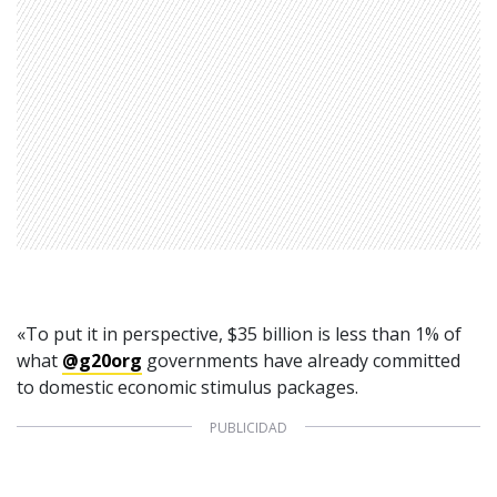
1997 — 2026
© PRISA MEDIA CORP SPA.
Producción musical Cadena Ser, España 2026.
CONTACTO COMERCIAL
Aviso legal
«To put it in perspective, $35 billion is less than 1% of
Política de privacidad
|
Política de Cookies
what
@g20org
governments have already committed
Configuración de Cookies
to domestic economic stimulus packages.
Valores Pautas publicitarias Presidenciales 2025