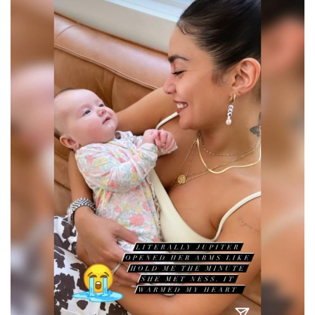
© PRISA MEDIA CORP SPA.
Producción musical Cadena Ser, España 2026.
CONTACTO COMERCIAL
Aviso legal
Política de privacidad
|
Política de Cookies
Configuración de Cookies
Valores Pautas publicitarias Presidenciales 2025