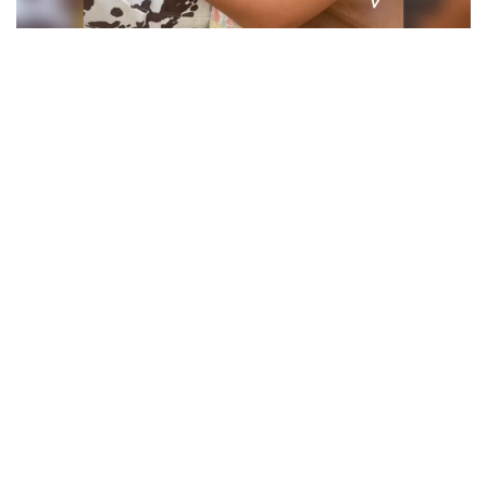
Vanessa Hudgens- Instagram
Por su parte Ashely escribió
«
Juju y Tía Nessa
»
en su
historia donde se podía ver a su amiga con su hija.
«Literalmente Jupiter abrió sus brazos
en plan cógeme
en el minuto que conoció a Ness.
Me encogió el
corazón»
, contaba Ashley sobre el emocionante
momento.