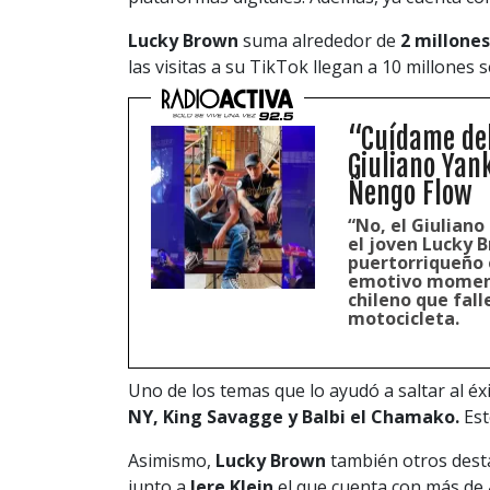
Lucky Brown
suma alrededor de
2 millones
las visitas a su TikTok llegan a 10 millone
“Cuídame del
Giuliano Yank
Ñengo Flow
“No, el Giuliano 
el joven Lucky B
puertorriqueño 
emotivo moment
chileno que fall
motocicleta.
Uno de los temas que lo ayudó a saltar al éx
NY, King Savagge y Balbi el Chamako.
Est
Asimismo,
Lucky Brown
también otros dest
junto a
Jere Klein
el que cuenta con más de