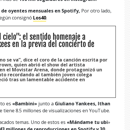
 de oyentes mensuales en Spotify,
Por otro lado,
s según consignó
Los40
.
 cielo”: el sentido homenaje a
ees en la previa del concierto de
no se va”, dice el coro de la canción escrita por
rown, quien abrió el show del artista
en el Movistar Arena, donde protagonizó un
o recordando al también joven colega
eció tras un lamentable accidente en
ito es
«Bambini»
junto a
Giuliano Yankees, Ithan
e tiene 8.5 millones de visualizaciones en YouTube.
acados temas. Uno de estos es
«Mándame tu ubi
»
43 millones de reproducciones en Spotify y 30