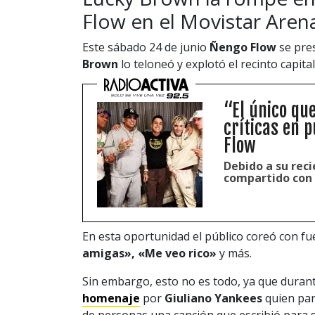
Flow en el Movistar Aren
Este sábado 24 de junio
Ñengo Flow
se pres
Brown
lo teloneó y explotó el recinto capital
“El único que
críticas en 
Flow
Debido a su rec
compartido con 
En esta oportunidad el público coreó con fu
amigas», «Me veo rico»
y más.
Sin embargo, esto no es todo, ya que duran
homenaje
por
Giuliano Yankees
quien par
de personas una canción que escribió para 