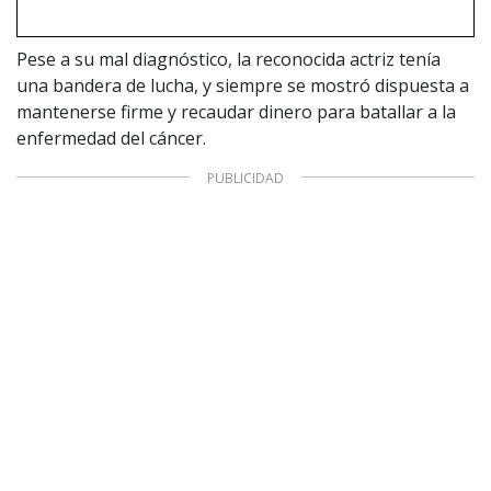
1997 — 2026
© PRISA MEDIA CORP SPA.
Pese a su mal diagnóstico, la reconocida actriz tenía
Producción musical Cadena Ser, España 2026.
una bandera de lucha, y siempre se mostró dispuesta a
CONTACTO COMERCIAL
mantenerse firme y recaudar dinero para batallar a la
enfermedad del cáncer.
Aviso legal
Política de privacidad
|
Política de Cookies
Configuración de Cookies
Valores Pautas publicitarias Presidenciales 2025